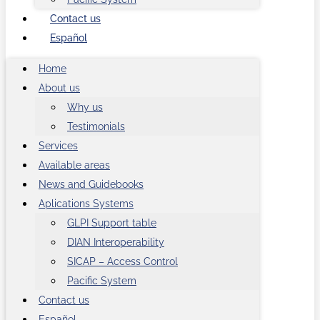
Contact us
Español
Home
About us
Why us
Testimonials
Services
Available areas
News and Guidebooks
Aplications Systems
GLPI Support table
DIAN Interoperability
SICAP – Access Control
Pacific System
Contact us
Español