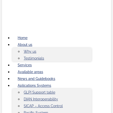
Home
About us
Why us
Testimonials
Services
Available areas
News and Guidebooks
Aplications Systems
GLPI Support table
DIAN Interoperability
SICAP – Access Control
Pacific System