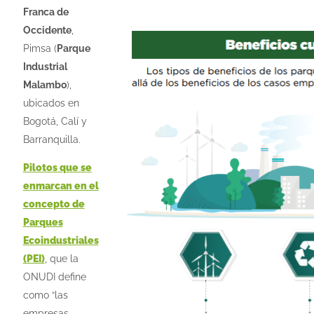
Franca de
Occidente
,
Pimsa (
Parque
Industrial
Malambo
),
ubicados en
Bogotá, Calí y
Barranquilla.
Pilotos que se
enmarcan en el
concepto de
Parques
Ecoindustriales
(PEI)
, que la
ONUDI define
como “las
empresas