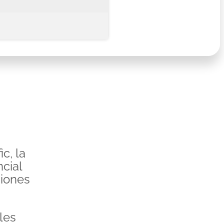
c, la
cial
giones
les