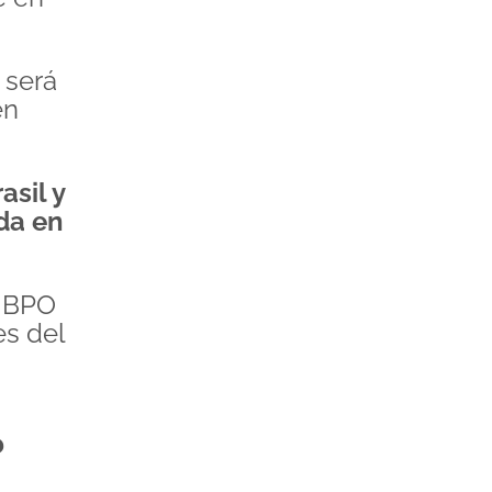
 será
én
asil y
da en
e BPO
es del
?