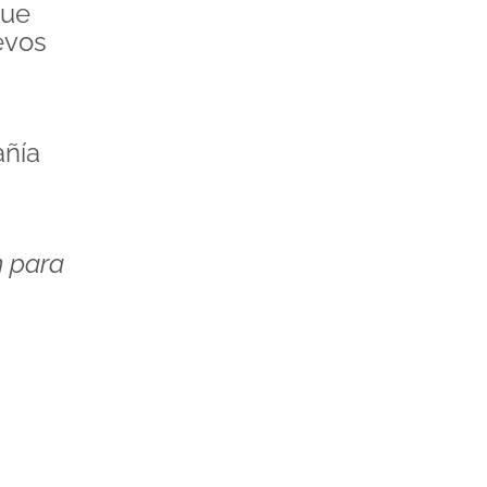
que
evos
añía
n para