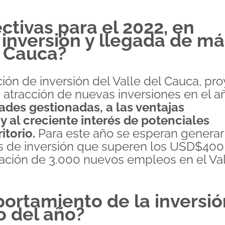
ctivas para el 2022, en
 inversión y llegada de má
l Cauca?
ción de inversión del Valle del Cauca, pr
 atracción de nuevas inversiones en el a
dades gestionadas, a las ventajas
y al creciente interés de potenciales
itorio.
Para este año se esperan generar
s de inversión que superen los USD$400
reación de 3.000 nuevos empleos en el Va
ortamiento de la inversió
o del año?