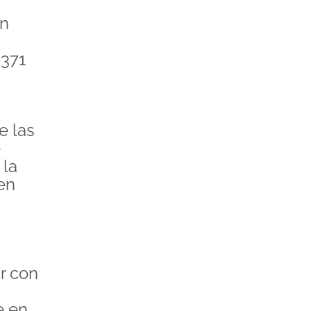
ón
$371
e las
e
 la
en
ir con
e en