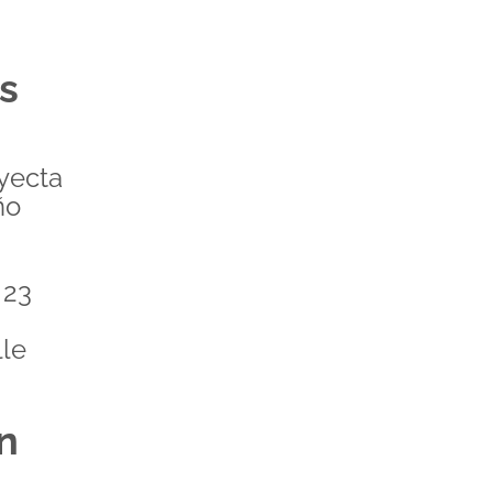
s
oyecta
ño
 23
lle
n